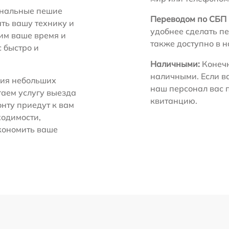
нальные пешие
Переводом по СБП 
ть вашу технику и
удобнее сделать пе
ним ваше время и
также доступно в 
с быстро и
Наличными:
Конечн
наличными. Если в
ия небольших
наш персонал вас 
гаем услугу выезда
квитанцию.
нту приедут к вам
ходимости,
экономить ваше