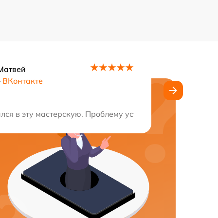
Матвей
–
ВКонтакте
ис, цены удивили своей доступностью. Стоит рекоменд
ился в эту мастерскую. Проблему устранили быстро и эф