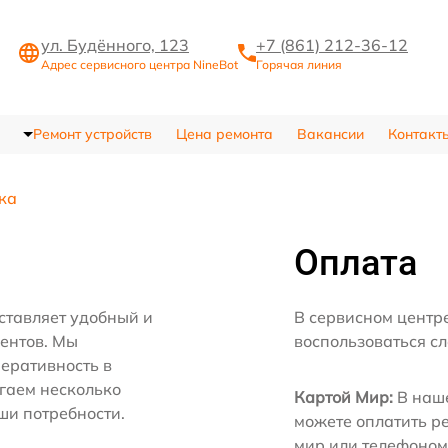
ул. Будённого, 123
+7 (861) 212-36-12
Адрес сервисного центра NineBot
Горячая линия
Ремонт устройств
Цена ремонта
Вакансии
Контакт
ка
Оплата
ставляет удобный и
В сервисном центр
иентов. Мы
воспользоваться с
еративность в
агаем несколько
Картой Мир:
В наше
ши потребности.
можете оплатить р
мир или телефоном