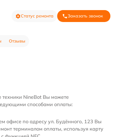
Статус ремонта
Заказать звонок
ы
Отзывы
е техники NineBot Вы можете
ледующими способами оплаты:
м офисе по адресу ул. Будённого, 123 Вы
емонт терминалом оплаты, используя карту
 с функцией NFC.