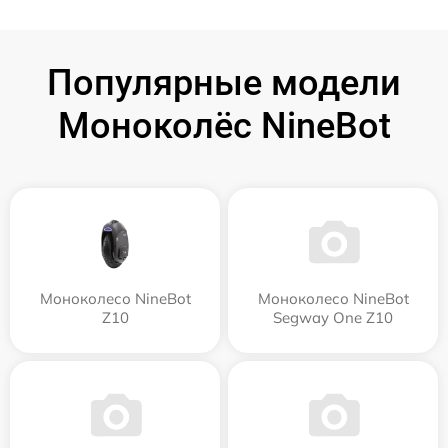
Популярные модели
Моноколёс NineBot
Моноколесо NineBot
Моноколесо NineBot
Z10
Segway One Z10