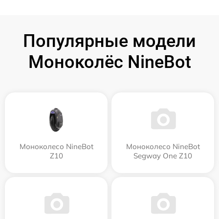
Популярные модели
Моноколёс NineBot
Моноколесо NineBot
Моноколесо NineBot
Z10
Segway One Z10