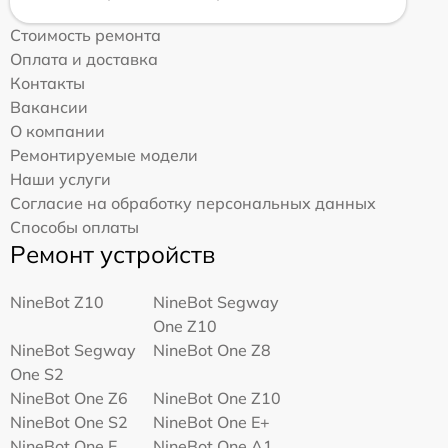
Стоимость ремонта
Оплата и доставка
Контакты
Вакансии
О компании
Ремонтируемые модели
Наши услуги
Согласие на обработку персональных данных
Способы оплаты
Ремонт устройств
NineBot Z10
NineBot Segway
One Z10
NineBot Segway
NineBot One Z8
One S2
NineBot One Z6
NineBot One Z10
NineBot One S2
NineBot One E+
NineBot One E
NineBot One A1