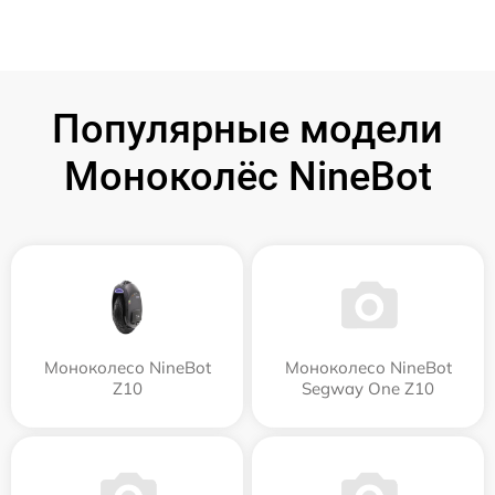
Популярные модели
Моноколёс NineBot
Моноколесо NineBot
Моноколесо NineBot
Z10
Segway One Z10