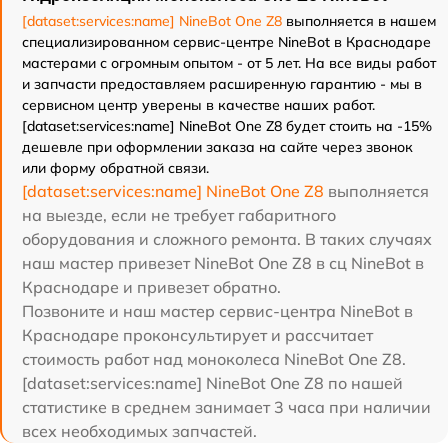
[dataset:services:name] NineBot One Z8
выполняется в нашем
специализированном сервис-центре NineBot в Краснодаре
мастерами с огромным опытом - от 5 лет. На все виды работ
и запчасти предоставляем расширенную гарантию - мы в
сервисном центр уверены в качестве наших работ.
[dataset:services:name] NineBot One Z8 будет стоить на -15%
дешевле при оформлении заказа на сайте через звонок
или форму обратной связи.
[dataset:services:name] NineBot One Z8
выполняется
на выезде, если не требует габаритного
оборудования и сложного ремонта. В таких случаях
наш мастер привезет NineBot One Z8 в сц NineBot в
Краснодаре и привезет обратно.
Позвоните и наш мастер сервис-центра NineBot в
Краснодаре проконсультирует и рассчитает
стоимость работ над моноколеса NineBot One Z8.
[dataset:services:name] NineBot One Z8 по нашей
статистике в среднем занимает 3 часа при наличии
всех необходимых запчастей.