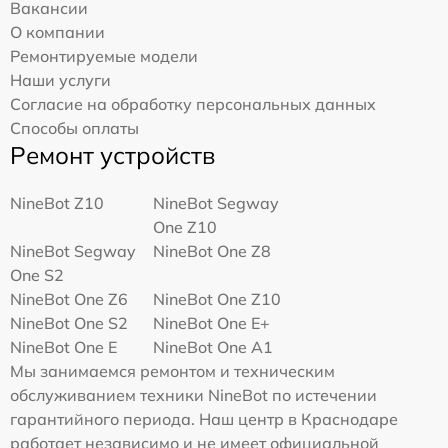
Вакансии
О компании
Ремонтируемые модели
Наши услуги
Согласие на обработку персональных данных
Способы оплаты
Ремонт устройств
NineBot Z10
NineBot Segway
One Z10
NineBot Segway
NineBot One Z8
One S2
NineBot One Z6
NineBot One Z10
NineBot One S2
NineBot One E+
NineBot One E
NineBot One A1
Мы занимаемся ремонтом и техническим
обслуживанием техники NineBot по истечении
гарантийного периода. Наш центр в Краснодаре
работает независимо и не имеет официальной