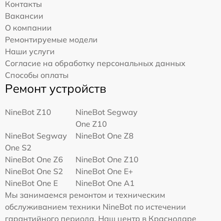
Контакты
Вакансии
О компании
Ремонтируемые модели
Наши услуги
Согласие на обработку персональных данных
Способы оплаты
Ремонт устройств
NineBot Z10
NineBot Segway
One Z10
NineBot Segway
NineBot One Z8
One S2
NineBot One Z6
NineBot One Z10
NineBot One S2
NineBot One E+
NineBot One E
NineBot One A1
Мы занимаемся ремонтом и техническим
обслуживанием техники NineBot по истечении
гарантийного периода. Наш центр в Краснодаре