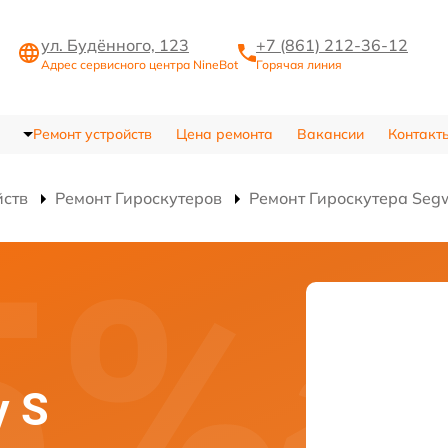
ул. Будённого, 123
+7 (861) 212-36-12
Адрес сервисного центра NineBot
Горячая линия
Ремонт устройств
Цена ремонта
Вакансии
Контакт
йств
Ремонт Гироскутеров
Ремонт Гироскутера Segw
y S