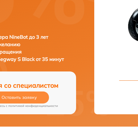
ера NineBot до 3 лет
 желанию
бращения
Segway S Black от 35 минут
я со специалистом
Оставить заявку
есь c
политикой конфиденциальности