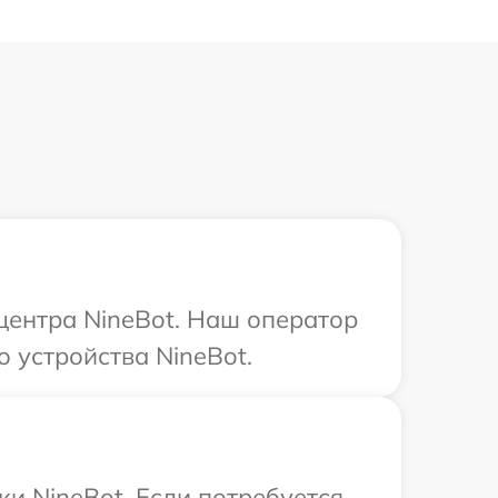
 центра NineBot. Наш оператор
 устройства NineBot.
ки NineBot. Если потребуется