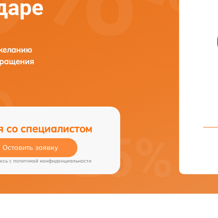
даре
 желанию
бращения
я со специалистом
Оставить заявку
есь c
политикой конфиденциальности