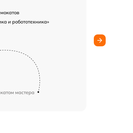
амокатов
ка и робототехника»
икатом мастера