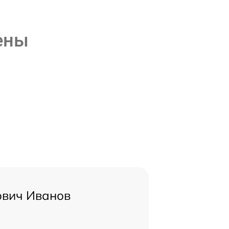
ены
ович Иванов