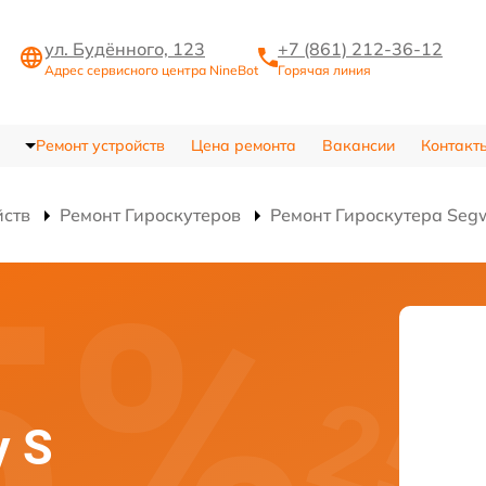
ул. Будённого, 123
+7 (861) 212-36-12
Адрес сервисного центра NineBot
Горячая линия
Ремонт устройств
Цена ремонта
Вакансии
Контакт
йств
Ремонт Гироскутеров
Ремонт Гироскутера Segw
y S