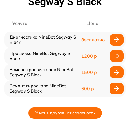
Segway S Black
Услуга
Цена
Диагностика NineBot Segway S
бесплатно
Black
Прошивка NineBot Segway S
1200 р
Black
Замена транзисторов NineBot
1500 р
Segway S Black
Ремонт гироскопа NineBot
600 р
Segway S Black
У меня другая неисправность