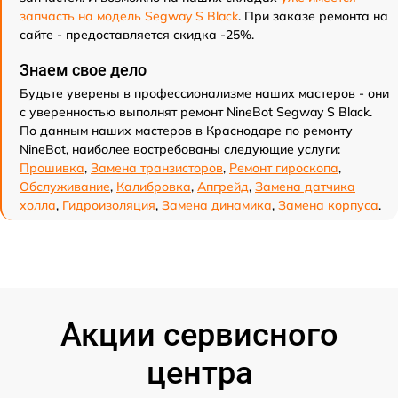
запчасть на модель Segway S Black
. При заказе ремонта на
сайте - предоставляется скидка -25%.
Знаем свое дело
Будьте уверены в профессионализме наших мастеров - они
с уверенностью выполнят ремонт NineBot Segway S Black.
По данным наших мастеров в Краснодаре по ремонту
NineBot, наиболее востребованы следующие услуги:
Прошивка
,
Замена транзисторов
,
Ремонт гироскопа
,
Обслуживание
,
Калибровка
,
Апгрейд
,
Замена датчика
холла
,
Гидроизоляция
,
Замена динамика
,
Замена корпуса
.
Акции сервисного
центра