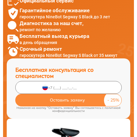
Официальный сервис
Гарантийное обслуживание
гироскутера NineBot Segway S Black до 3 лет
Диагностика за наш счет,
ремонт по желанию
Бесплатный выезд курьера
в день обращения
Срочный ремонт
гироскутера NineBot Segway S Black от 35 минут
Бесплатная консультация со
специалистом
Оставить заявку
Нажимая на кнопку "Оставить заявку" Вы соглашаетесь c
политикой
конфиденциальности