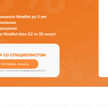
амоката NineBot до 3 лет
 желанию
бращения
та
NineBot Max G2 от 35 минут
я со специалистом
Оставить заявку
есь c
политикой конфиденциальности