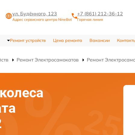
ул. Будённого, 123
+7 (861) 212-36-12
Адрес сервисного центра NineBot
Горячая линия
Ремонт устройств
Цена ремонта
Вакансии
Контакт
йств
Ремонт Электросамокатов
Ремонт Электросам
колеса
ата
2