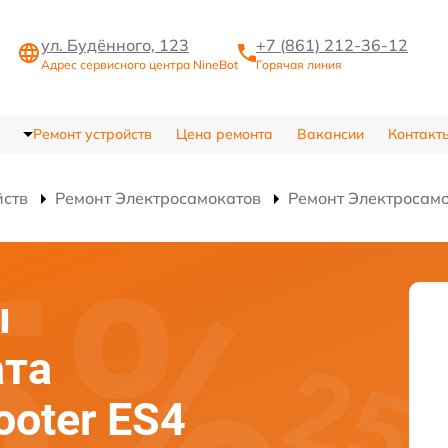
ул. Будённого, 123
+7 (861) 212-36-12
Адрес сервисного центра NineBot
Горячая линия
Ремонт устройств
Цена ремонта
Вакансии
Контакт
йств
Ремонт Электросамокатов
Ремонт Электросамо
ы
ата
ooter ES4