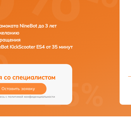
амоката NineBot до 3 лет
 желанию
бращения
eBot KickScooter ES4 от 35 минут
я со специалистом
Оставить заявку
есь c
политикой конфиденциальности