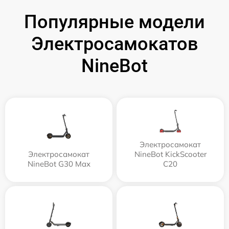
Популярные модели
Электросамокатов
NineBot
Электросамокат
Электросамокат
NineBot KickScooter
NineBot G30 Max
C20