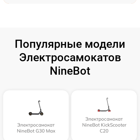
Популярные модели
Электросамокатов
NineBot
Электросамокат
Электросамокат
NineBot KickScooter
NineBot G30 Max
C20