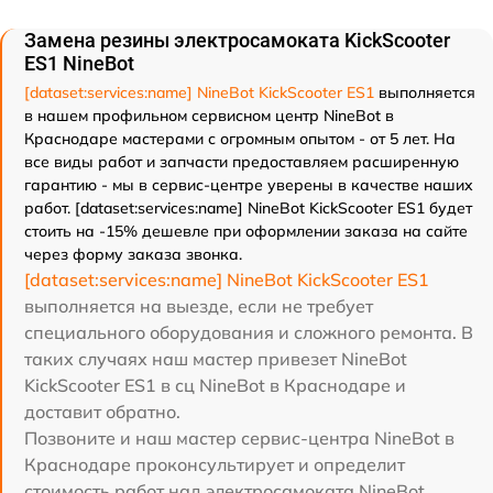
Замена резины электросамоката KickScooter
ES1 NineBot
[dataset:services:name] NineBot KickScooter ES1
выполняется
в нашем профильном сервисном центр NineBot в
Краснодаре мастерами с огромным опытом - от 5 лет. На
все виды работ и запчасти предоставляем расширенную
гарантию - мы в сервис-центре уверены в качестве наших
работ. [dataset:services:name] NineBot KickScooter ES1 будет
стоить на -15% дешевле при оформлении заказа на сайте
через форму заказа звонка.
[dataset:services:name] NineBot KickScooter ES1
выполняется на выезде, если не требует
специального оборудования и сложного ремонта. В
таких случаях наш мастер привезет NineBot
KickScooter ES1 в сц NineBot в Краснодаре и
доставит обратно.
Позвоните и наш мастер сервис-центра NineBot в
Краснодаре проконсультирует и определит
стоимость работ над электросамоката NineBot