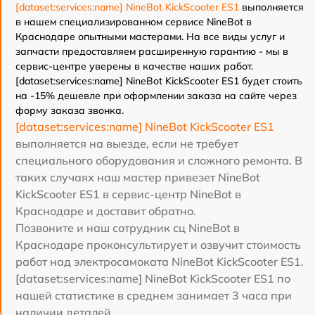
[dataset:services:name] NineBot KickScooter ES1
выполняется
в нашем специализированном сервисе NineBot в
Краснодаре опытными мастерами. На все виды услуг и
запчасти предоставляем расширенную гарантию - мы в
сервис-центре уверены в качестве наших работ.
[dataset:services:name] NineBot KickScooter ES1 будет стоить
на -15% дешевле при оформлении заказа на сайте через
форму заказа звонка.
[dataset:services:name] NineBot KickScooter ES1
выполняется на выезде, если не требует
специального оборудования и сложного ремонта. В
таких случаях наш мастер привезет NineBot
KickScooter ES1 в сервис-центр NineBot в
Краснодаре и доставит обратно.
Позвоните и наш сотрудник сц NineBot в
Краснодаре проконсультирует и озвучит стоимость
работ над электросамоката NineBot KickScooter ES1.
[dataset:services:name] NineBot KickScooter ES1 по
нашей статистике в среднем занимает 3 часа при
наличии деталей.