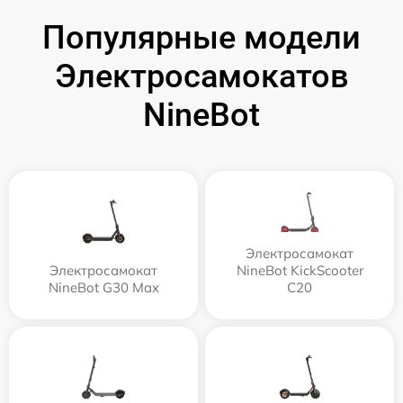
Популярные модели
Электросамокатов
NineBot
Электросамокат
Электросамокат
NineBot KickScooter
NineBot G30 Max
C20