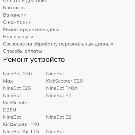
Оплата и доставка
Контакты
Вакансии
О компании
Ремонтируемые модели
Наши услуги
Согласие на обработку персональных данных
Способы оплаты
Ремонт устройств
NineBot G30
NineBot
Max
KickScooter C20
NineBot E25
NineBot F40A
NineBot
NineBot F2
KickScooter
D28U
NineBot
NineBot E2
KickScooter F40
NineBot Air T15
NineBot