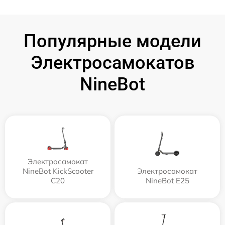
Популярные модели
Электросамокатов
NineBot
Электросамокат
NineBot KickScooter
Электросамокат
C20
NineBot E25