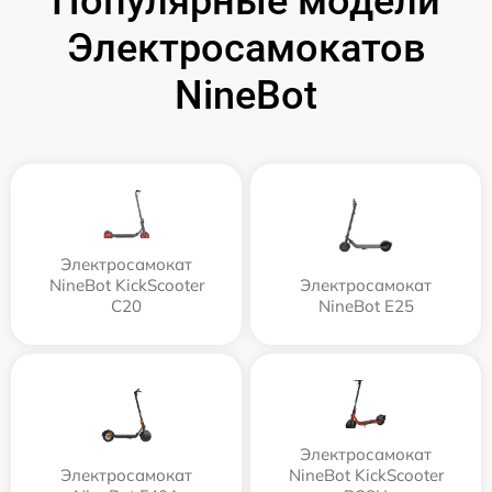
Популярные модели
Электросамокатов
NineBot
Электросамокат
NineBot KickScooter
Электросамокат
C20
NineBot E25
Электросамокат
Электросамокат
NineBot KickScooter