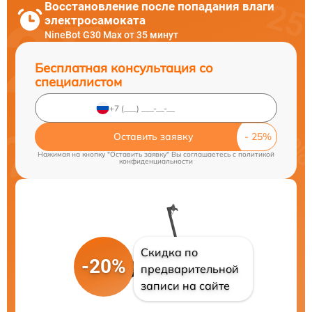
Восстановление после попадания влаги
электросамоката
NineBot G30 Max от 35 минут
Бесплатная консультация со
специалистом
Оставить заявку
Нажимая на кнопку "Оставить заявку" Вы соглашаетесь c
политикой
конфиденциальности
Скидка по
-20%
предварительной
записи на сайте