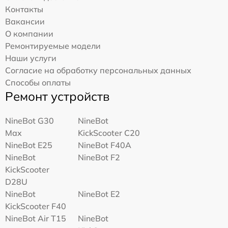
Контакты
Вакансии
О компании
Ремонтируемые модели
Наши услуги
Согласие на обработку персональных данных
Способы оплаты
Ремонт устройств
NineBot G30
NineBot
Max
KickScooter C20
NineBot E25
NineBot F40A
NineBot
NineBot F2
KickScooter
D28U
NineBot
NineBot E2
KickScooter F40
NineBot Air T15
NineBot