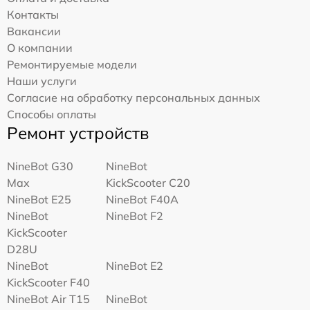
Контакты
Вакансии
О компании
Ремонтируемые модели
Наши услуги
Согласие на обработку персональных данных
Способы оплаты
Ремонт устройств
NineBot G30
NineBot
Max
KickScooter C20
NineBot E25
NineBot F40A
NineBot
NineBot F2
KickScooter
D28U
NineBot
NineBot E2
KickScooter F40
NineBot Air T15
NineBot