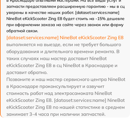
в Краснодаре опытными мастерами. На все виды услуг и
запчасти предоставляем расширенную гарантию - мы в сц
уверены в качестве наших работ. [dataset:services:name]
NineBot eKickScooter Zing E8 будет стоить на -15% дешевле
при оформлении заказа на сайте через звонок или форму
обратной связи.
[dataset:services:name] NineBot eKickScooter Zing E8
выполняется на выезде, если не требует большого
оборудования и длительного времени ремонта. В
таких случаях наш мастер доставит NineBot
eKickScooter Zing E8 в сц NineBot в Краснодаре и
доставит обратно.
Позвоните и наш мастер сервисного центра NineBot
в Краснодаре проконсультирует и озвучит
стоимость работ над электросамоката NineBot
eKickScooter Zing E8. [dataset:services:name] NineBot
eKickScooter Zing E8 по нашей статистике в среднем
занимает 3-4 часа при наличии запчастей.