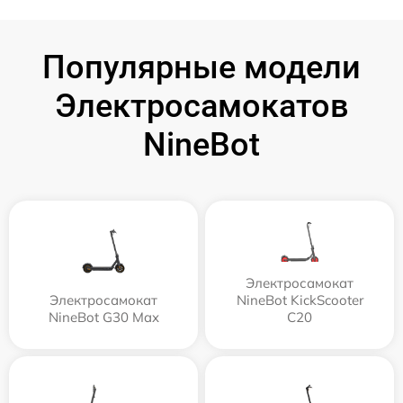
Популярные модели
Электросамокатов
NineBot
Электросамокат
Электросамокат
NineBot KickScooter
NineBot G30 Max
C20