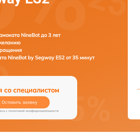
амоката NineBot до 3 лет
 желанию
бращения
ата
NineBot by Segway ES2 от 35 минут
я со специалистом
Оставить заявку
есь c
политикой конфиденциальности