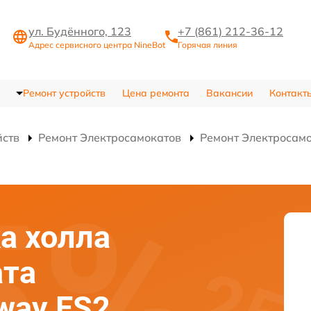
ул. Будённого, 123
+7 (861) 212-36-12
Адрес сервисного центра NineBot
Горячая линия
Ремонт устройств
Цена ремонта
Вакансии
Контакт
йств
Ремонт Электросамокатов
Ремонт Электросамо
а холла
ата
way ES2