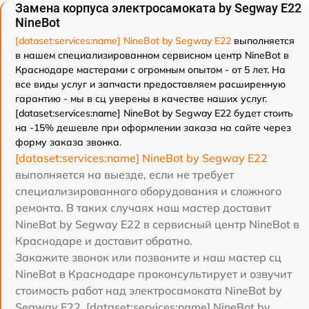
Замена корпуса электросамоката by Segway E22
NineBot
[dataset:services:name] NineBot by Segway E22
выполняется
в нашем специализированном сервисном центр NineBot в
Краснодаре мастерами с огромным опытом - от 5 лет. На
все виды услуг и запчасти предоставляем расширенную
гарантию - мы в сц уверены в качестве наших услуг.
[dataset:services:name] NineBot by Segway E22 будет стоить
на -15% дешевле при оформлении заказа на сайте через
форму заказа звонка.
[dataset:services:name] NineBot by Segway E22
выполняется на выезде, если не требует
специализированного оборудования и сложного
ремонта. В таких случаях наш мастер доставит
NineBot by Segway E22 в сервисный центр NineBot в
Краснодаре и доставит обратно.
Закажите звонок или позвоните и наш мастер сц
NineBot в Краснодаре проконсультирует и озвучит
стоимость работ над электросамоката NineBot by
Segway E22. [dataset:services:name] NineBot by