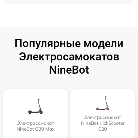
Популярные модели
Электросамокатов
NineBot
Электросамокат
Электросамокат
NineBot KickScooter
NineBot G30 Max
C20